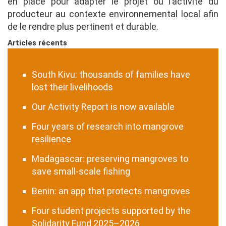
en place pour adapter le projet ou l’activité du
producteur au contexte environnemental local afin
de le rendre plus pertinent et durable.
Articles récents
South Kivu: thousands of families have
lost their livelihoods
Our Activity Report is now available
Four years of research into mangrove
resilience
Madagascar: preserving mangroves to
save small-scale fishing
Benin: an app that protects mangroves
Four student projects supported by the
Solidarity Fund 2025–2026