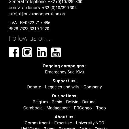
General
telephone:
+32 (0)10/390.300
contact
donors
: +32 (0)10/390.304
info[at]louvaincooperation.org
TVA : BE0422 717 486
BE28 7323 3319 1920
Follow us on ...
Ongoing campaigns :
Emergency Sud-Kivu
Support us:
Donate
-
Legacies and wills
-
Company
Our actions:
Belgium
-
Benin
-
Bolivia
-
Burundi
Cambodia
-
Madagascar
-
DRCongo
-
Togo
About us:
Commitment
-
Expertise
-
University NGO
Uni4Coop
-
Team
-
Partners
-
Actus
-
Events