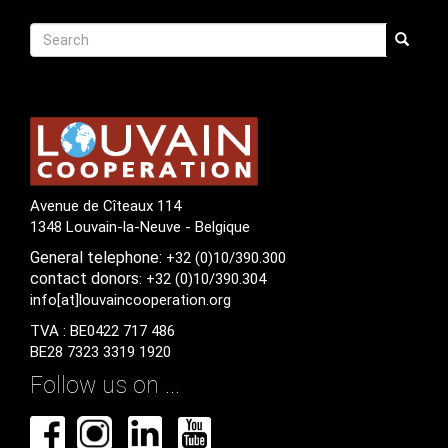
Recherche
Search
Search
Avenue de Cîteaux 114
1348 Louvain-la-Neuve - Belgique
General
telephone:
+32 (0)10/390.300
contact
donors
: +32 (0)10/390.304
info[at]louvaincooperation.org
TVA : BE0422 717 486
BE28 7323 3319 1920
Follow us on ...