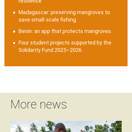
resilience
Madagascar: preserving mangroves to
save small-scale fishing
Benin: an app that protects mangroves
Four student projects supported by the
Solidarity Fund 2025–2026
More news