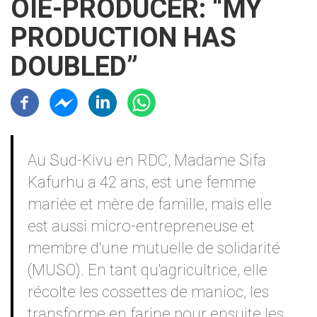
OIE-PRODUCER: “MY
PRODUCTION HAS
DOUBLED”
Résaux sociaux
Contenu
Au Sud-Kivu en RDC, Madame Sifa
Kafurhu a 42 ans, est une femme
mariée et mère de famille, mais elle
est aussi micro-entrepreneuse et
membre d'une mutuelle de solidarité
(MUSO). En tant qu'agricultrice, elle
récolte les cossettes de manioc, les
transforme en farine pour ensuite les