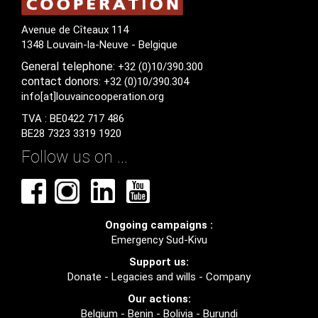
Avenue de Cîteaux 114
1348 Louvain-la-Neuve - Belgique
General
telephone:
+32 (0)10/390.300
contact
donors
: +32 (0)10/390.304
info[at]louvaincooperation.org
TVA : BE0422 717 486
BE28 7323 3319 1920
Follow us on ...
Ongoing campaigns :
Emergency Sud-Kivu
Support us:
Donate
-
Legacies and wills
-
Company
Our actions:
Belgium
-
Benin
-
Bolivia
-
Burundi