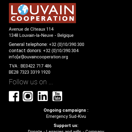
Avenue de Cîteaux 114
1348 Louvain-la-Neuve - Belgique
General
telephone:
+32 (0)10/390.300
contact
donors
: +32 (0)10/390.304
info[at]louvaincooperation.org
TVA : BE0422 717 486
BE28 7323 3319 1920
Follow us on ...
Ongoing campaigns :
Emergency Sud-Kivu
Support us:
Donate
-
Legacies and wills
-
Company