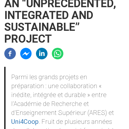
AN “UNPRECEDENTED,
INTEGRATED AND
SUSTAINABLE”
PROJECT
Résaux sociaux
Contenu
Parmi les grands projets en
préparation : une collaboration «
inédite, intégrée et durable » entre
l’Académie de Recherche et
d’Enseignement Supérieur (ARES) et
Uni4Coop
. Fruit de plusieurs années