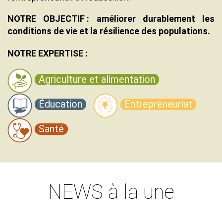
NOTRE OBJECTIF : améliorer durablement les
conditions de vie et la résilience des populations.
Texte
NOTRE EXPERTISE :
Agriculture et alimentation
Éducation
Entrepreneuriat
Santé
NEWS
à la une
Contenu
Texte