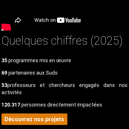
Quelques chiffres (2025)
Texte
35
programmes mis en œuvre
69
partenaires aux Suds
53
professeurs et chercheurs engagés dans nos
activités
120.317
personnes directement impactées
Découvrez nos projets