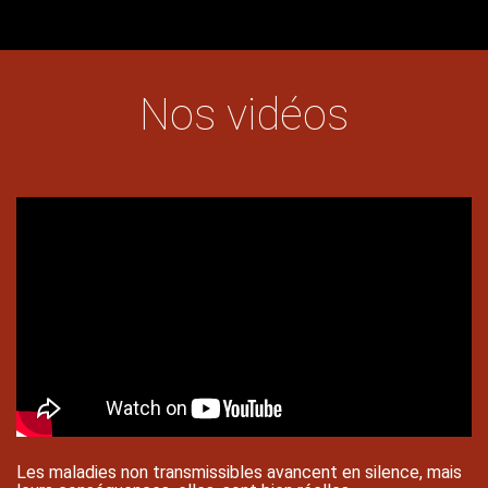
Nos vidéos
Contenu
Texte
Texte
Les maladies non transmissibles avancent en silence, mais