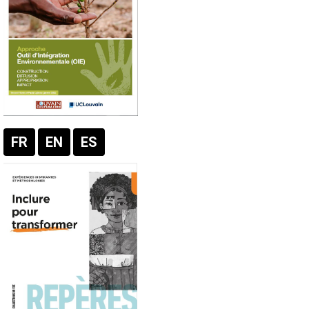
FR
EN
ES
Texte