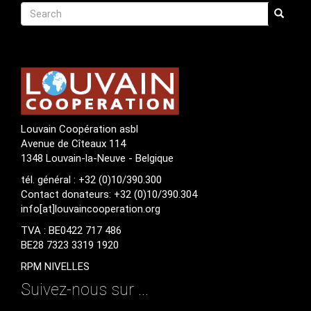
Recherche
Search
Search
Louvain Coopération asbl
Avenue de Cîteaux 114
1348 Louvain-la-Neuve - Belgique
tél. général : +32 (0)10/390.300
Contact donateurs: +32 (0)10/390.304
info[at]louvaincooperation.org
TVA : BE0422 717 486
BE28 7323 3319 1920
RPM NIVELLES
Suivez-nous sur ...