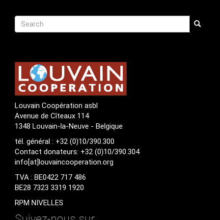
Recherche
Search
Search
Louvain Coopération asbl
Avenue de Cîteaux 114
1348 Louvain-la-Neuve - Belgique
tél. général : +32 (0)10/390.300
Contact donateurs: +32 (0)10/390.304
info[at]louvaincooperation.org
TVA : BE0422 717 486
BE28 7323 3319 1920
RPM NIVELLES
Suivez-nous sur ...