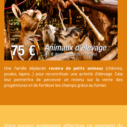
Une famille déplacée
recevra de petits animaux
(chèvres,
poules, lapins…) pour reconstituer une activité d’élevage. Cela
leur permettra de percevoir un revenu sur la vente des
progénitures et de fertiliser les champs grâce au fumier.
Contenu
Texte
Vous pouvez également effectuer un virement du