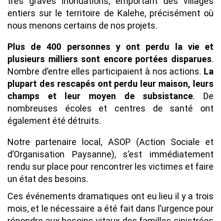
très graves inondations, emportant des villages
entiers sur le territoire de Kalehe, précisément où
nous menons certains de nos projets.
Plus de 400 personnes y ont perdu la vie et
plusieurs milliers sont encore portées disparues
.
Nombre d’entre elles participaient à nos actions.
La
plupart des rescapés ont perdu leur maison, leurs
champs et leur moyen de subsistance
. De
nombreuses écoles et centres de santé ont
également été détruits.
Notre partenaire local, ASOP (Action Sociale et
d’Organisation Paysanne), s’est immédiatement
rendu sur place pour rencontrer les victimes et faire
un état des besoins.
Texte
Ces événements dramatiques ont eu lieu il y a trois
mois, et le nécessaire a été fait dans l’urgence pour
répondre aux besoins vitaux des familles sinistrées