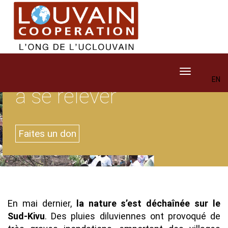
Aller
au
Contenu
contenu
principal
Aidez
les rescapés
Texte
des inondations
Toggle navig
EN
à se relever
Contenu
Image 4:1
Faites un don
Contenu
Texte
En mai dernier,
la nature s’est déchaînée sur le
Sud-Kivu
. Des pluies diluviennes ont provoqué de