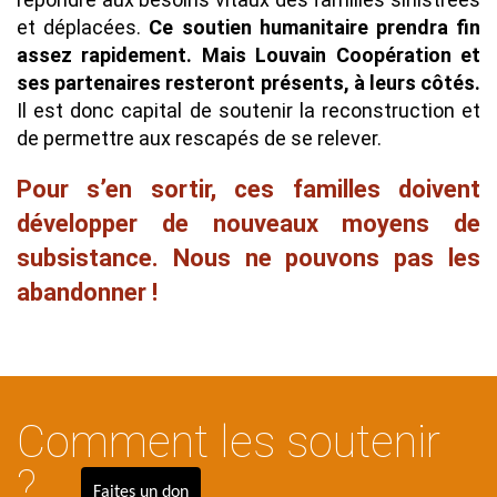
et déplacées.
Ce soutien humanitaire prendra fin
assez rapidement. Mais Louvain Coopération et
ses partenaires resteront présents, à leurs côtés.
Il est donc capital de soutenir la reconstruction et
de permettre aux rescapés de se relever.
Pour s’en sortir, ces familles doivent
développer de nouveaux moyens de
subsistance. Nous ne pouvons pas les
abandonner !
Comment les soutenir
Contenu
Texte
?
Faites un don