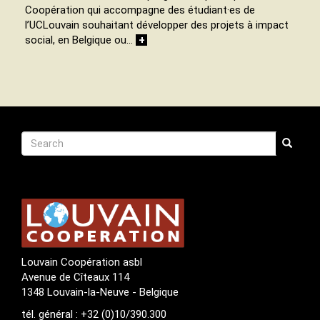
Coopération qui accompagne des étudiant·es de
l’UCLouvain souhaitant développer des projets à impact
social, en Belgique ou…
+
Recherche
Search
Search
Louvain Coopération asbl
Avenue de Cîteaux 114
1348 Louvain-la-Neuve - Belgique
tél. général : +32 (0)10/390.300