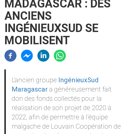
MADAGASCAR : DES
ANCIENS
INGÉNIEUXSUD SE
MOBILISENT
Résaux sociaux
Contenu
L’ancien groupe
IngénieuxSud
Maragascar
a généreusement fait
don des fonds collectés pour la
réalisation de son projet de 2020 à
2022, afin de permettre à l’équipe
malgache de Louvain Coopération de