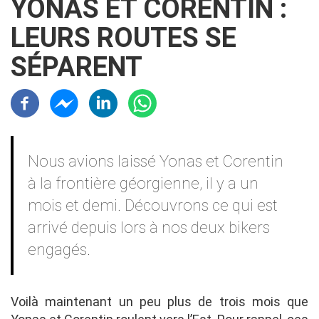
YONAS ET CORENTIN :
LEURS ROUTES SE
SÉPARENT
Résaux sociaux
Contenu
Nous avions laissé Yonas et Corentin
à la frontière géorgienne, il y a un
mois et demi. Découvrons ce qui est
arrivé depuis lors à nos deux bikers
engagés.
Voilà maintenant un peu plus de trois mois que