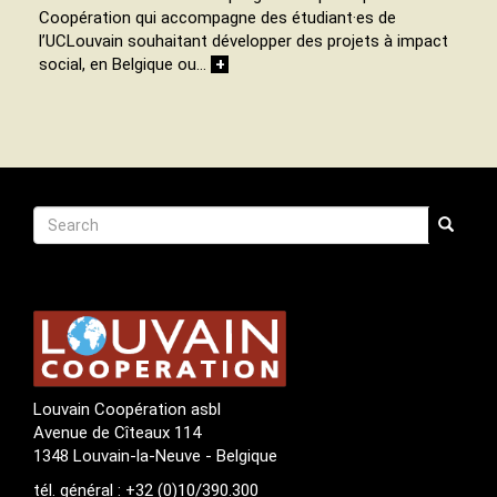
Coopération qui accompagne des étudiant·es de
l’UCLouvain souhaitant développer des projets à impact
social, en Belgique ou…
+
Recherche
Search
Search
Louvain Coopération asbl
Avenue de Cîteaux 114
1348 Louvain-la-Neuve - Belgique
tél. général : +32 (0)10/390.300