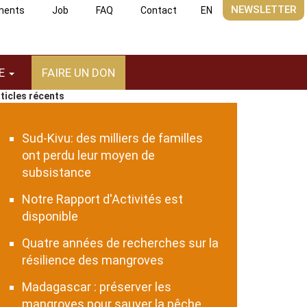
NEWSLETTER
ments
Job
FAQ
Contact
EN
RE
FAIRE UN DON
ticles récents
Sud-Kivu: des milliers de familles
ont perdu leur moyen de
subsistance
Notre Rapport d'Activités est
disponible
Quatre années de recherches sur la
résilience des mangroves
Madagascar : préserver les
mangroves pour sauver la pêche