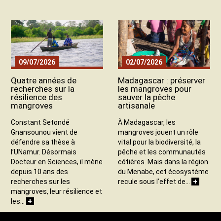
09/07/2026
02/07/2026
Quatre années de
Madagascar : préserver
recherches sur la
les mangroves pour
résilience des
sauver la pêche
mangroves
artisanale
Constant Setondé
À Madagascar, les
Gnansounou vient de
mangroves jouent un rôle
défendre sa thèse à
vital pour la biodiversité, la
l’UNamur. Désormais
pêche et les communautés
Docteur en Sciences, il mène
côtières. Mais dans la région
depuis 10 ans des
du Menabe, cet écosystème
+
recherches sur les
recule sous l’effet de…
mangroves, leur résilience et
+
les…