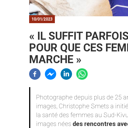
10/01/2023
« IL SUFFIT PARFOI
POUR QUE CES FEM
MARCHE »
Résaux sociaux
Contenu
Photographe depuis plus de 25 ans
images, Christophe Smets a initi
la santé des femmes au Sud-Kivu
images nées
des rencontres av