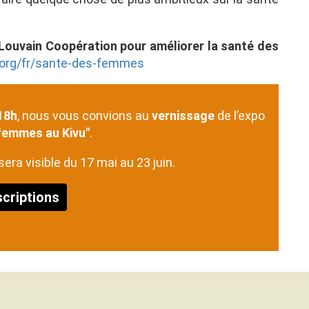
 Louvain Coopération pour améliorer la santé des
.org/fr/sante-des-femmes
18h
, nous vous convions au
vernissage
de l’expo
femmes au Kivu"
.
sera visible du 17 mai au 23 juin.
scriptions