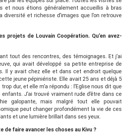
paré par les équipes sur place. Toutes les visites se
ns et nous étions généralement accueillis à bras
la diversité et richesse d’images que l’on retrouve
s projets de Louvain Coopération. Qu’en avez-
ant tout des rencontres, des témoignages. Et j’ai
ve, qui avait développé sa petite entreprise de
. Il y avait chez elle et dans cet endroit quelque
ette jeune pépiniériste. Elle avait 25 ans et déjà 5
trop dur, et elle m’a répondu : l’Eglise nous dit que
es enfants. J’ai trouvé vraiment rude d’être dans ce
ie galopante, mais malgré tout elle pouvait
onomique peut changer profondément la vie de ces
ants et une lumière brillait dans ses yeux.
 de faire avancer les choses au Kivu ?