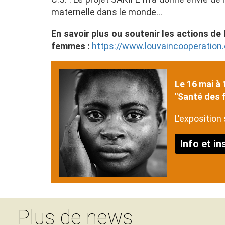
maternelle dans le monde…
En savoir plus ou soutenir les actions de
femmes :
https://www.louvaincooperation
Le 16 mai à 
"Santé des 
L'exposition 
Info et in
Plus de news