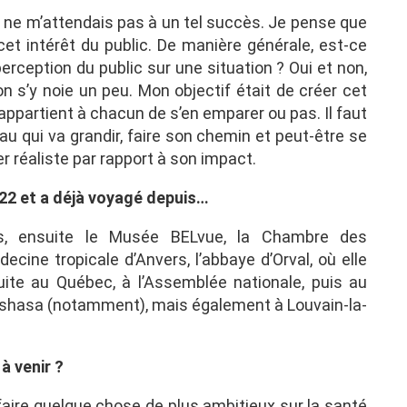
je ne m’attendais pas à un tel succès. Je pense que
t intérêt du public. De manière générale, est-ce
erception du public sur une situation ? Oui et non,
’on s’y noie un peu. Mon objectif était de créer cet
il appartient à chacun de s’en emparer ou pas. Il faut
au qui va grandir, faire son chemin et peut-être se
er réaliste par rapport à son impact.
2022 et a déjà voyagé depuis…
rs, ensuite le Musée BELvue, la Chambre des
decine tropicale d’Anvers, l’abbaye d’Orval, où elle
suite au Québec, à l’Assemblée nationale, puis au
nshasa (notamment), mais également à Louvain-la-
à venir ?
 faire quelque chose de plus ambitieux sur la santé