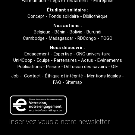
Faire un don
-
Legs et testament
-
Entreprise
Étudiant solidaire :
Concept
-
Fonds solidaire
-
Bibliothèque
Nos actions :
Belgique
-
Bénin
-
Bolivie
-
Burundi
Cambodge
-
Madagascar
-
RDCongo
-
TOGO
Nous découvrir :
Engagement
-
Expertise
-
ONG universitaire
Uni4Coop
-
Equipe
-
Partenaires
-
Actus
-
Evénements
Publications
-
Presse
-
Diffusion des savoirs
-
OIE
Job
-
Contact
-
Éthique et intégrité
-
Mentions légales
-
FAQ
-
Sitemap
Inscrivez-vous à notre newsletter