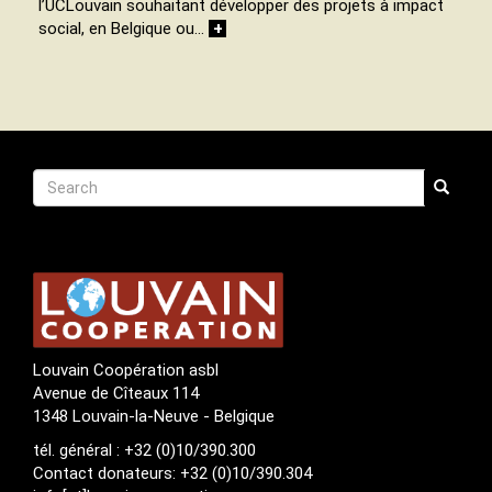
l’UCLouvain souhaitant développer des projets à impact
social, en Belgique ou…
+
Recherche
Search
Search
Louvain Coopération asbl
Avenue de Cîteaux 114
1348 Louvain-la-Neuve - Belgique
tél. général : +32 (0)10/390.300
Contact donateurs: +32 (0)10/390.304