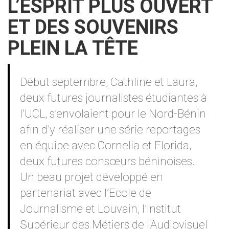
L’ESPRIT PLUS OUVERT
ET DES SOUVENIRS
PLEIN LA TÊTE
Contenu
Début septembre, Cathline et Laura,
deux futures journalistes étudiantes à
l’UCL, s’envolaient pour le Nord-Bénin
afin d’y réaliser une série reportages
en équipe avec Cornelia et Florida,
deux futures consœurs béninoises.
Un beau projet développé en
partenariat avec l’Ecole de
Journalisme et Louvain, l’Institut
Supérieur des Métiers de l'Audiovisuel