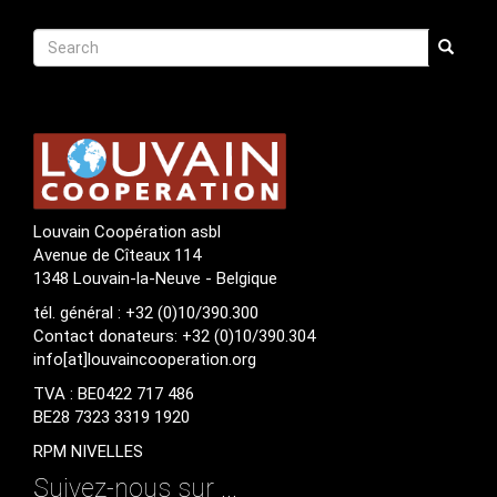
Recherche
Search
Search
Louvain Coopération asbl
Avenue de Cîteaux 114
1348 Louvain-la-Neuve - Belgique
tél. général : +32 (0)10/390.300
Contact donateurs: +32 (0)10/390.304
info[at]louvaincooperation.org
TVA : BE0422 717 486
BE28 7323 3319 1920
RPM NIVELLES
Suivez-nous sur ...